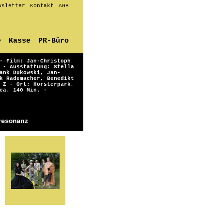
wsletter
Kontakt
AGB
e
Kasse
PR-Büro
- Film: Jan-Christoph
 - Ausstattung: Stella
ank Dukowski, Jan-
k Rademacher, Benedikt
 Z - Ort: Hörsterpark,
ca. 140 Min. -
resonanz