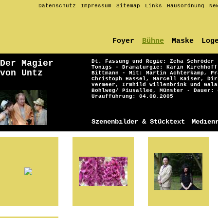
Datenschutz
Impressum
Sitemap
Links
Hausordnung
Ne
Foyer
Bühne
Maske
Log
Der Magier
Dt. Fassung und Regie: Zeha Schröder 
Tonigs - Dramaturgie: Karin Kirchhoff
von Untz
Bittmann - Mit: Martin Achterkamp, Fr
Christoph Hassel, Marcell Kaiser, Dir
Vermeer, Irmhild Willenbrink und Gala
Bohlweg/ Piusallee, Münster - Dauer: 
Uraufführung: 04.08.2005
Szenenbilder & Stücktext
Medien