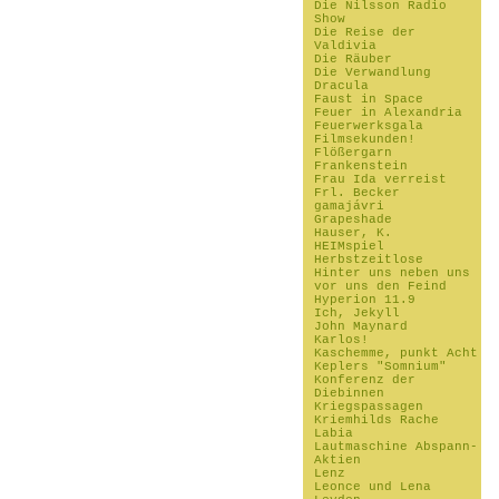
Die Nilsson Radio
Show
Die Reise der
Valdivia
Die Räuber
Die Verwandlung
Dracula
Faust in Space
Feuer in Alexandria
Feuerwerksgala
Filmsekunden!
Flößergarn
Frankenstein
Frau Ida verreist
Frl. Becker
gamajávri
Grapeshade
Hauser, K.
HEIMspiel
Herbstzeitlose
Hinter uns neben uns
vor uns den Feind
Hyperion 11.9
Ich, Jekyll
John Maynard
Karlos!
Kaschemme, punkt Acht
Keplers "Somnium"
Konferenz der
Diebinnen
Kriegspassagen
Kriemhilds Rache
Labia
Lautmaschine Abspann-
Aktien
Lenz
Leonce und Lena