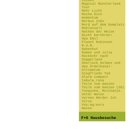
Leyden
Magical Münsterland
Tour
Mehr Licht
Mocha Dick
momentum
Morbus Inês
Mord auf dem Domplatz
Mühlensell
Nathan der Weise
Nicht berühren!
Opa Emil
Planet Robinson
R.U.R.
Rabenhut
Romeo und Julia
Rückkehr nach
Doggerland
Sherlock Holmes und
das Ärmelkanal-
Ultimatum
Siegfrieds Tod
Sturm compact
tabula_rasa
Teile vom Ganzen
Teile vom Ganzen (3D)
Tunguska. Molchanje.
Unter Walen
Vernes Mörder Ich
Virus
Voy:ag:eurs
Waves
F+G Hausbesuche