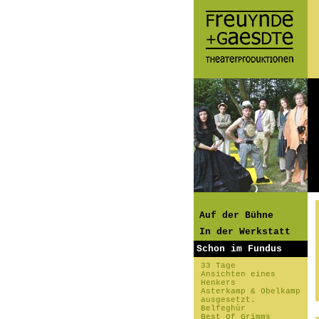
Auf der Bühne
In der Werkstatt
Schon im Fundus
33 Tage
Ansichten eines
Henkers
Asterkamp & Obelkamp
ausgesetzt.
Belfeghùr
Best Of Grimms