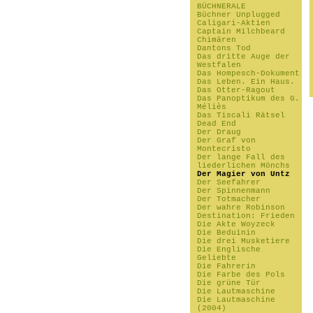
BÜCHNERALE
Büchner Unplugged
Caligari-Aktien
Captain Milchbeard
Chimären
Dantons Tod
Das dritte Auge der
Westfalen
Das Hompesch-Dokument
Das Leben. Ein Haus.
Das Otter-Ragout
Das Panoptikum des G.
Méliès
Das Tiscali Rätsel
Dead End
Der Draug
Der Graf von
Montecristo
Der lange Fall des
liederlichen Mönchs
Der Magier von Untz
Der Seefahrer
Der Spinnenmann
Der Totmacher
Der wahre Robinson
Destination: Frieden
Die Akte Woyzeck
Die Beduinin
Die drei Musketiere
Die Englische
Geliebte
Die Fahrerin
Die Farbe des Pols
Die grüne Tür
Die Lautmaschine
Die Lautmaschine
(2004)