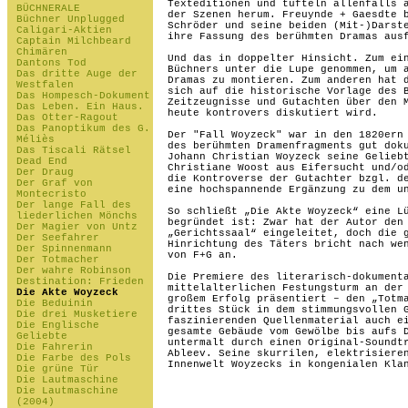
Texteditionen und tüfteln allenfalls 
BÜCHNERALE
der Szenen herum. Freuynde + Gaesdte 
Büchner Unplugged
Schröder und seine beiden (Mit-)Darst
Caligari-Aktien
ihre Fassung des berühmten Dramas aus
Captain Milchbeard
Chimären
Und das in doppelter Hinsicht. Zum ei
Dantons Tod
Büchners unter die Lupe genommen, um 
Das dritte Auge der
Dramas zu montieren. Zum anderen hat 
Westfalen
sich auf die historische Vorlage des 
Das Hompesch-Dokument
Zeitzeugnisse und Gutachten über den 
Das Leben. Ein Haus.
heute kontrovers diskutiert wird.
Das Otter-Ragout
Das Panoptikum des G.
Der "Fall Woyzeck" war in den 1820ern
Méliès
des berühmten Dramenfragments gut dok
Das Tiscali Rätsel
Johann Christian Woyzeck seine Gelieb
Dead End
Christiane Woost aus Eifersucht und/o
Der Draug
die Kontroverse der Gutachter bzgl. d
Der Graf von
eine hochspannende Ergänzung zu dem u
Montecristo
Der lange Fall des
So schließt „Die Akte Woyzeck“ eine L
liederlichen Mönchs
begründet ist: Zwar hat der Autor den
Der Magier von Untz
„Gerichtssaal“ eingeleitet, doch die 
Der Seefahrer
Hinrichtung des Täters bricht nach we
Der Spinnenmann
von F+G an.
Der Totmacher
Der wahre Robinson
Die Premiere des literarisch-dokument
Destination: Frieden
mittelalterlichen Festungsturm an der
Die Akte Woyzeck
großem Erfolg präsentiert – den „Totm
Die Beduinin
drittes Stück in dem stimmungsvollen 
Die drei Musketiere
faszinierenden Quellenmaterial auch e
Die Englische
gesamte Gebäude vom Gewölbe bis aufs 
Geliebte
untermalt durch einen Original-Soundt
Die Fahrerin
Ableev. Seine skurrilen, elektrisiere
Die Farbe des Pols
Innenwelt Woyzecks in kongenialen Kla
Die grüne Tür
Die Lautmaschine
Die Lautmaschine
(2004)