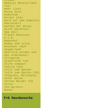
Leyden
Magical Münsterland
Tour
Mehr Licht
Mocha Dick
momentum
Morbus Inês
Mord auf dem Domplatz
Mühlensell
Nathan der Weise
Nicht berühren!
Opa Emil
Planet Robinson
R.U.R.
Rabenhut
Romeo und Julia
Rückkehr nach
Doggerland
Sherlock Holmes und
das Ärmelkanal-
Ultimatum
Siegfrieds Tod
Sturm compact
tabula_rasa
Teile vom Ganzen
Teile vom Ganzen (3D)
Tunguska. Molchanje.
Unter Walen
Vernes Mörder Ich
Virus
Voy:ag:eurs
Waves
F+G Hausbesuche