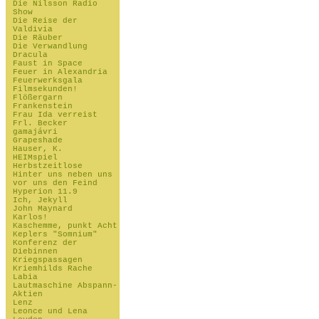
Die Nilsson Radio
Show
Die Reise der
Valdivia
Die Räuber
Die Verwandlung
Dracula
Faust in Space
Feuer in Alexandria
Feuerwerksgala
Filmsekunden!
Flößergarn
Frankenstein
Frau Ida verreist
Frl. Becker
gamajávri
Grapeshade
Hauser, K.
HEIMspiel
Herbstzeitlose
Hinter uns neben uns
vor uns den Feind
Hyperion 11.9
Ich, Jekyll
John Maynard
Karlos!
Kaschemme, punkt Acht
Keplers "Somnium"
Konferenz der
Diebinnen
Kriegspassagen
Kriemhilds Rache
Labia
Lautmaschine Abspann-
Aktien
Lenz
Leonce und Lena