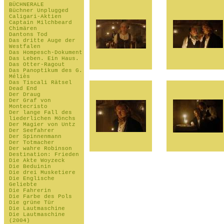
BÜCHNERALE
Büchner Unplugged
Caligari-Aktien
Captain Milchbeard
Chimären
Dantons Tod
Das dritte Auge der
Westfalen
Das Hompesch-Dokument
Das Leben. Ein Haus.
Das Otter-Ragout
Das Panoptikum des G.
Méliès
Das Tiscali Rätsel
Dead End
Der Draug
Der Graf von
Montecristo
Der lange Fall des
liederlichen Mönchs
Der Magier von Untz
Der Seefahrer
Der Spinnenmann
Der Totmacher
Der wahre Robinson
Destination: Frieden
Die Akte Woyzeck
Die Beduinin
Die drei Musketiere
Die Englische
Geliebte
Die Fahrerin
Die Farbe des Pols
Die grüne Tür
Die Lautmaschine
Die Lautmaschine
(2004)