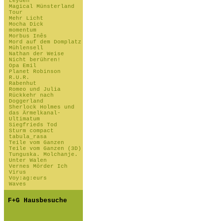
Leyden
Magical Münsterland
Tour
Mehr Licht
Mocha Dick
momentum
Morbus Inês
Mord auf dem Domplatz
Mühlensell
Nathan der Weise
Nicht berühren!
Opa Emil
Planet Robinson
R.U.R.
Rabenhut
Romeo und Julia
Rückkehr nach
Doggerland
Sherlock Holmes und
das Ärmelkanal-
Ultimatum
Siegfrieds Tod
Sturm compact
tabula_rasa
Teile vom Ganzen
Teile vom Ganzen (3D)
Tunguska. Molchanje.
Unter Walen
Vernes Mörder Ich
Virus
Voy:ag:eurs
Waves
F+G Hausbesuche