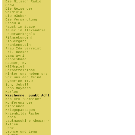
Die Nilsson Radio
Show
Die Reise der
Valdivia
Die Räuber
Die Verwandlung
Dracula
Faust in Space
Feuer in Alexandria
Feuerwerksgala
Filmsekunden!
Flößergarn
Frankenstein
Frau Ida verreist
Frl. Becker
gamajávri
Grapeshade
Hauser, K.
HEIMspiel
Herbstzeitlose
Hinter uns neben uns
vor uns den Feind
Hyperion 11.9
Ich, Jekyll
John Maynard
Karlos!
Kaschemme, punkt Acht
Keplers "Somnium"
Konferenz der
Diebinnen
Kriegspassagen
Kriemhilds Rache
Labia
Lautmaschine Abspann-
Aktien
Lenz
Leonce und Lena