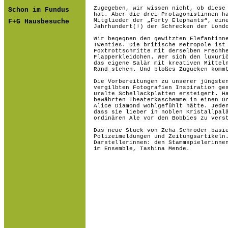
Zugegeben, wir wissen nicht, ob diese
Schon im Fundus
hat. Aber die drei Protagonistinnen h
Mitglieder der „Forty Elephants“, ein
F+G Hausbesuche
Jahrhundert(!) der Schrecken der Lond
Wir begegnen den gewitzten Elefantinn
Twenties. Die britische Metropole ist
Foxtrottschritte mit derselben Frechh
Flapperkleidchen. Wer sich den luxuri
das eigene Salär mit kreativen Mittel
Rand stehen. Und bloßes Zugucken komm
Die Vorbereitungen zu unserer jüngste
vergilbten Fotografien Inspiration ge
uralte Schellackplatten ersteigert. H
bewährten Theaterkaschemme in einen O
Alice Diamond wohlgefühlt hätte. Jede
dass sie lieber in noblen Kristallpal
ordinären Ale vor den Bobbies zu vers
Das neue Stück von Zeha Schröder basi
Polizeimeldungen und Zeitungsartikeln
Darstellerinnen: den Stammspielerinne
im Ensemble, Tashina Mende.