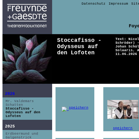
Datenschutz
Impressum
Sit
Foy
Stoccafisso -
Text: Nico
Schröder) 
Odysseus auf
Johan Schü
Solaaris, 
den Lofoten
11.06.2026
2026
Mr. Valdemars
Schatten
speichern
Stoccafisso -
Odysseus auf den
Lofoten
2025
speichern
Erdbeermund und
Galgenstrick