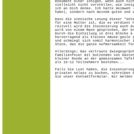
Dokument einer innigen, wenn auch nic
vielleicht nicht vorstellen, wie inni
ich an Dich denke. Ich hatte Heimweh 
habe), sondern nach meinem guten und 
Dass die szenische Lesung dieser "Unt
für eine Mutter ist, die es verdient 
reizvoll wird die Inszenierung auch d
wird von einem Mann gesprochen, der k
Durch die Einteilung in drei Blöcke à
hervorragend als kleines Amuse-geule 
und schmiegt sich somit harmonischer 
Stück, das die ganze Aufmersamkeit fü
Allerdings: Das vertraute Zwiegespräc
Familienfeier mit Dutzenden von Gäste
kleiner Runde an der gemeinsamen Tafe
als 10-12 Teilnehmern bestehen...
Falls Sie Lust haben, die Inszenierun
privaten Anlass zu buchen, schreiben 
Sie unser Kontaktformular. Wir melden